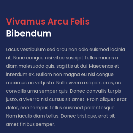
V
i
v
a
m
u
s
A
r
c
u
F
e
l
i
s
Bibendum
Lacus vestibulum sed arcu non odio euismod lacinia
at. Nunc congue nisi vitae suscipit tellus mauris a
diam.malesuada quis, sagittis ut dui. Maecenas et
interdum ex. Nullam non magna eu nisi congue
maximus ac vel justo. Nulla viverra sapien eros, ac
convallis urna semper quis. Donec convallis turpis
justo, a viverra nisi cursus sit amet. Proin aliquet erat
dolor, non tempus tellus euismod pellentesque.
Nam iaculis diam tellus. Donec tristique, erat sit
amet finibus semper.