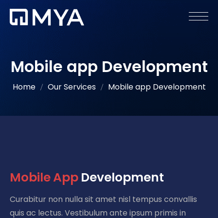
Mobile app Development
Home
Our Services
Mobile app Development
M
o
b
i
l
e
A
p
p
Development
Curabitur non nulla sit amet nisl tempus convallis
quis ac lectus. Vestibulum ante ipsum primis in