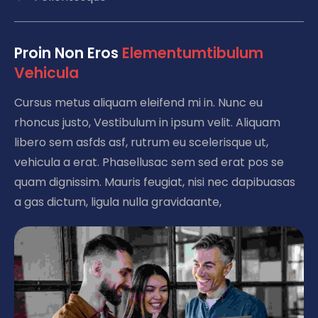
Proin Non Eros 
E
l
e
m
e
n
t
u
m
t
i
b
u
l
u
m
V
e
h
i
c
u
l
a
Cursus metus aliquam eleifend mi in. Nunc eu
rhoncus justo, Vestibulum in ipsum velit. Aliquam
libero sem asfds asf, rutrum eu scelerisque ut,
vehicula a erat. Phasellusac sem sed erat pos se
quam dignissim. Mauris feugiat, nisi nec dapibuasas
a gas dictum, ligula nulla gravidaante,